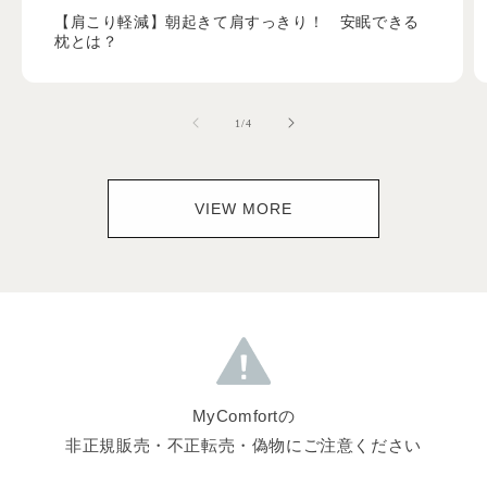
【肩こり軽減】朝起きて肩すっきり！ 安眠できる
枕とは？
の
1
/
4
VIEW MORE
MyComfortの
非正規販売・不正転売・偽物にご注意ください