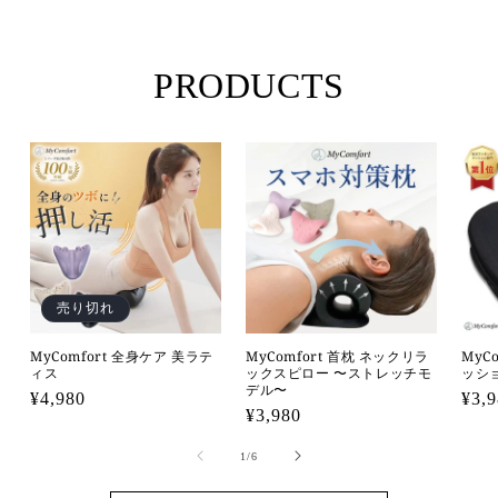
PRODUCTS
売り切れ
MyComfort 全身ケア 美ラテ
MyComfort 首枕 ネックリラ
MyC
ィス
ックスピロー 〜ストレッチモ
ッシ
デル〜
通
¥4,980
通
¥3,
通
¥3,980
常
常
常
価
価
の
1
/
6
価
格
格
格