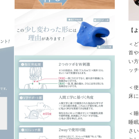
モ
ー
ダ
ル
【よ
で
メ
＜ど
デ
ィ
首や
ア
い方
(7)
を
ッチ
開
く
＜使
床に
＜睡
睡眠
さい