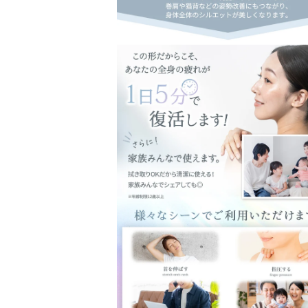
モ
ー
ダ
ル
で
メ
デ
ィ
ア
(8)
を
開
く