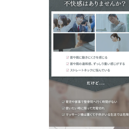
ル
で
メ
デ
ィ
ア
(2)
を
開
く
モ