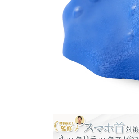
モ
ー
ダ
ル
で