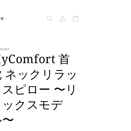
ロ
カ
グ
ー
わせ
イ
ト
ン
MFORT
yComfort 首
枕 ネックリラッ
クスピロー 〜リ
ラックスモデ
ル〜