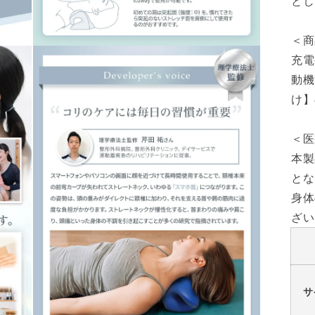
とし
＜商
モ
充電
ー
ダ
動機
ル
け】
で
メ
デ
＜医
ィ
ア
本製
(9)
を
とな
開
身体
く
ざい
サ