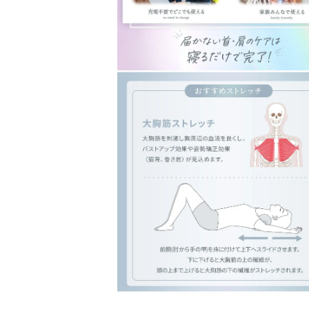
モ
ー
ダ
ル
で
メ
デ
ィ
ア
(10)
を
開
く
モ