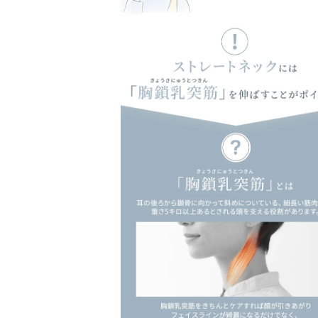
モ
ー
ダ
ル
で
メ
デ
ィ
ア
(6)
を
開
く