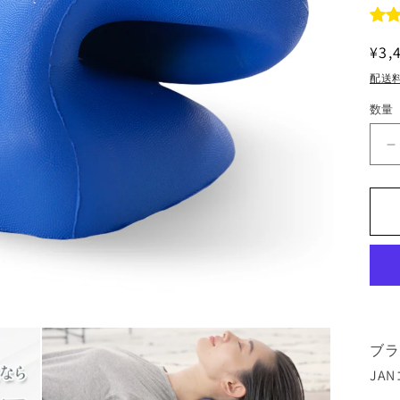
通
¥3,
常
配送
価
数量
格
M
ブラ
JAN