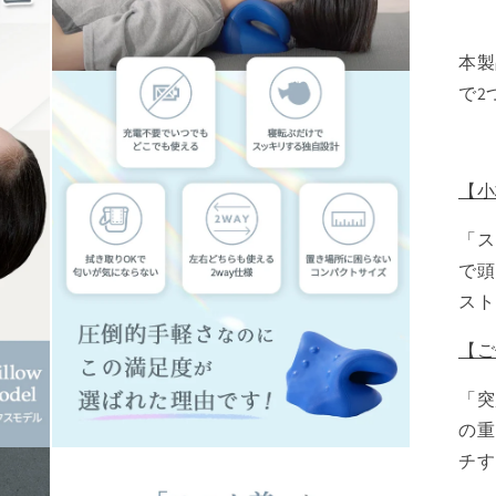
本製
で2
【小
「ス
で頭
スト
【ご
「突
の重
モ
チす
ー
ダ