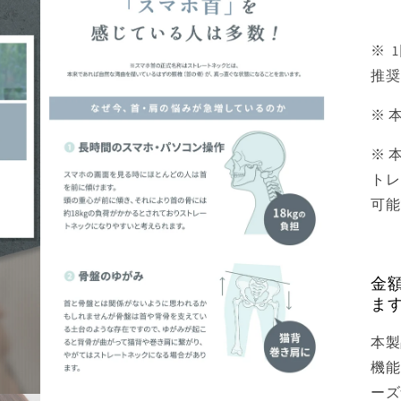
ル
で
メ
※ 
デ
推奨
ィ
ア
(3)
※ 
を
開
※ 
く
トレ
可能
金
ま
本製
機能
ーズ
モ