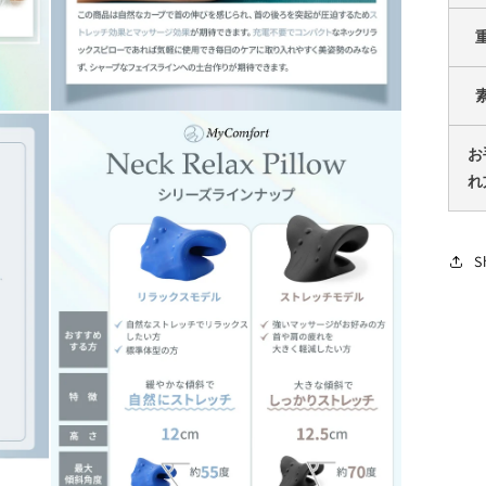
モ
ー
お
ダ
ル
れ
で
メ
デ
ィ
S
ア
(11)
を
開
く