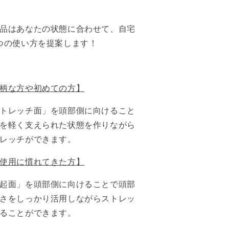
ロ
ロ
ー
ー
品はあなたの状態に合わせて、自宅
〜
〜
リ
リ
つの使い方を提案します！
ラ
ラ
ッ
ッ
ク
ク
柄な方や初めての方】
ス
ス
モ
モ
トレッチ面」を頭部側に向ける
こと
デ
デ
を軽く支えられた状態を作りながら
ル〜
ル〜
レッチができます。
の
の
数
数
使用に慣れてきた方】
量
量
を
を
起面」を頭部側に向ける
ことで頭部
減
増
さをしっかり活用しながらストレッ
ら
や
ることができます。
す
す