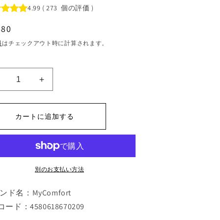
4.99
(
273
個の評価
)
480
料
はチェックアウト時に計算されます。
yComfort
MyComfort
首
首
枕
枕
カートに追加する
ネ
ネ
ッ
ッ
ク
ク
リ
リ
ラ
ラ
別のお支払い方法
ッ
ッ
ク
ク
ンド名：MyComfort
ス
ス
コード：4580618670209
ピ
ピ