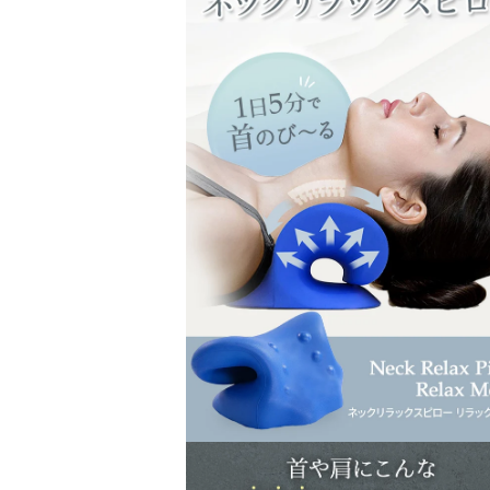
メ
デ
ィ
ア
(1)
を
開
く
モ
ー
ダ