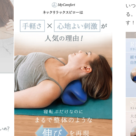
いつ
ー
ダ
る。
ル
で
す！
メ
デ
ィ
ア
(5)
を
開
く