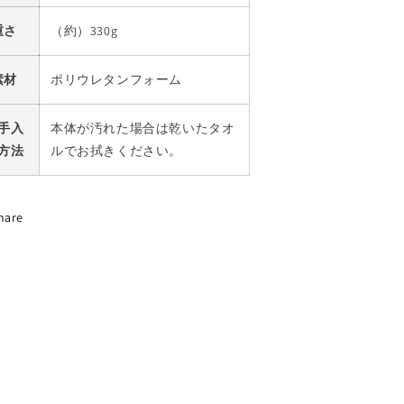
重さ
（約）330g
素材
ポリウレタンフォーム
手入
本体が汚れた場合は乾いたタオ
方法
ルでお拭きください。
hare