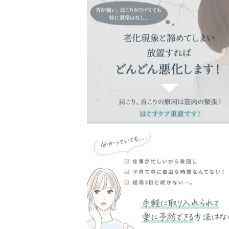
ー
ダ
ル
で
メ
デ
ィ
ア
(4)
を
開
く