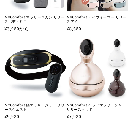
MyComfort マッサージガン リリー
MyComfort アイウォーマー リリー
スボディミニ
スアイ
通
¥3,980から
通
¥8,680
常
常
価
価
格
格
MyComfort 腰マッサージャー リリ
MyComfort ヘッドマッサージャー
ースウエスト
リリースヘッド
通
¥9,980
通
¥7,980
常
常
価
価