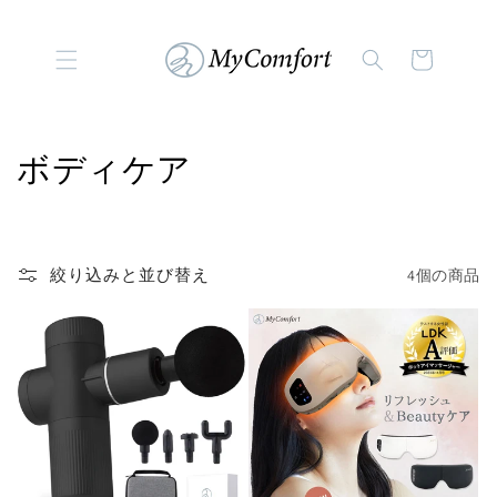
コンテンツに進む
カ
ー
ト
コ
ボディケア
レ
ク
絞り込みと並び替え
4個の商品
シ
ョ
ン
: