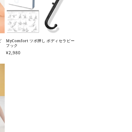
ピ
MyComfort ツボ押し ボディセラピー
フック
通
¥2,980
常
価
格