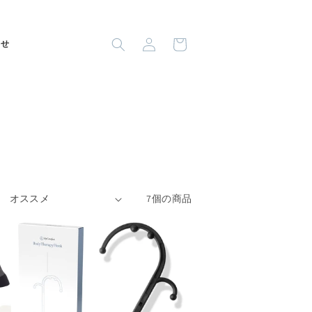
ロ
カ
グ
ー
わせ
イ
ト
ン
7個の商品