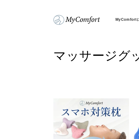
コンテンツに進む
MyComfor
コ
マッサージグ
レ
ク
シ
ョ
ン