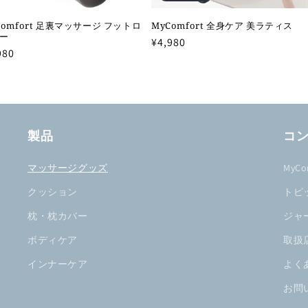
Comfort 足裏マッサージ フットロ
MyComfort 全身ケア 美ラティス
ー
通
¥4,980
980
常
価
格
製品
コ
マッサージグッズ
MyC
クッション
トピ
枕・枕カバー
ジャ
ボディケア
取扱
インナーケア
よく
お問