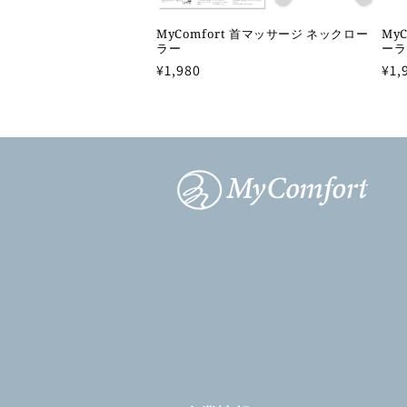
MyComfort 首マッサージ ネックロー
My
ラー
ーラ
通
¥1,980
通
¥1,
常
常
価
価
格
格