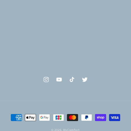
Instagram
YouTube
TikTok
Twitter
決
済
© 2026,
MyComfort