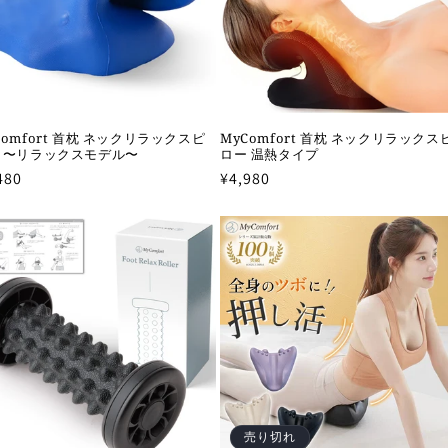
Comfort 首枕 ネックリラックスピ
MyComfort 首枕 ネックリラックス
 〜リラックスモデル〜
ロー 温熱タイプ
480
通
¥4,980
常
価
格
売り切れ