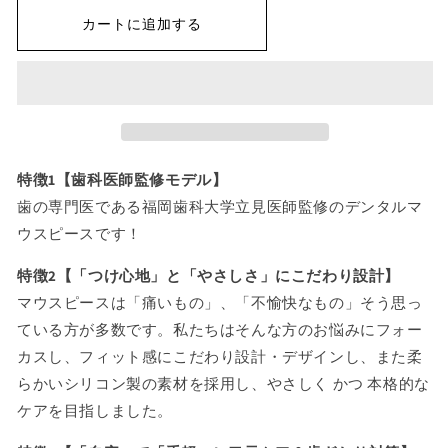
ン
ン
カートに追加する
タ
タ
ル
ル
マ
マ
ウ
ウ
ス
ス
ピ
ピ
ー
ー
特徴1【歯科医師監修モデル】
ス
ス
歯の専門医である福岡歯科大学立見医師監修のデンタルマ
の
の
ウスピースです！
数
数
量
量
特徴2【「つけ心地」と「やさしさ」にこだわり設計】
を
を
マウスピースは「痛いもの」、「不愉快なもの」そう思っ
減
増
ている方が多数です。私たちはそんな方のお悩みにフォー
ら
や
カスし、フィット感にこだわり設計・デザインし、また柔
す
す
らかいシリコン製の素材を採用し、やさしく かつ 本格的な
ケアを目指しました。