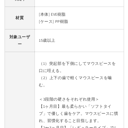
[本体] EVE樹脂
材質
[ケース] PP樹脂
対象ユーザ
15歳以上
ー
（1）突起部を下側にしてマウスピースを
口に咥える。
（2）上下の歯で軽くマウスピースを噛
む。
＜3段階の硬さをそれぞれ使用＞
【1ヶ月目】最も柔らかい「ソフトタイ
プ」で優しく歯をケア。マウスピースに慣
れ、習慣化すること目指します。
【2〜3ヶ月目】「レギュラータイプ」でし