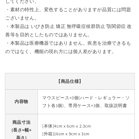
してください。
・素材の特性上、変色することがありますが品質には問題
ございません。
・本製品は いびき防止 矯正 無呼吸症候群防止 顎関節症 改
善等を目的としたものではありません。
・本製品は医療機器ではありません。疾患を治療できるも
のではなく、機能の現れ方には個人差があります。
【商品仕様】
マウスピース×3個(ハード・レギュラー・ソ
内容物
フト各1個)、専用ケース×1個、取扱説明書
商品寸法
[本体]4cm x 6cm x 2.3cm
(長さ×幅×
[外箱]16cm x 9cm x 3cm
高さ)