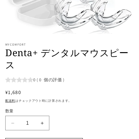
モ
ー
MYCOMFORT
ダ
Denta+ デンタルマウスピー
ル
で
ス
メ
デ
ィ
0
(
0
個の評価
)
ア
(1)
を
通
¥1,680
開
常
配送料
はチェックアウト時に計算されます。
く
価
数量
格
Denta+
Denta+
デ
デ