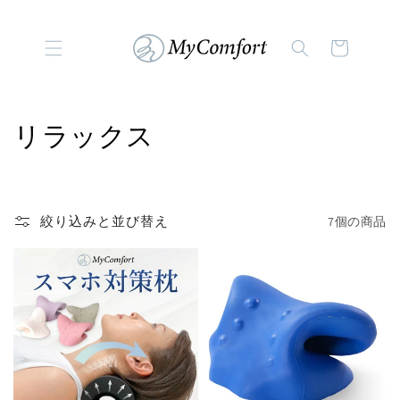
コンテンツに進む
カ
ー
ト
コ
リラックス
レ
ク
絞り込みと並び替え
7個の商品
シ
ョ
ン
: