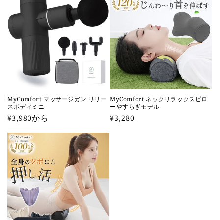
格
格
MyComfort マッサージガン リリー
MyComfort ネックリラックスピロ
スボディミニ
ーやすらぎモデル
通
¥3,980から
通
¥3,280
常
常
価
価
格
格