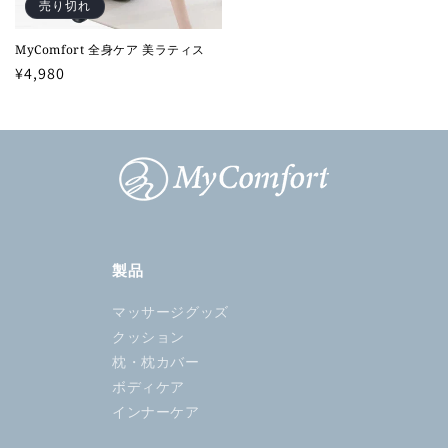
売り切れ
MyComfort 全身ケア 美ラティス
通
¥4,980
常
価
格
製品
マッサージグッズ
クッション
枕・枕カバー
ボディケア
インナーケア