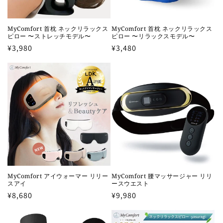
MyComfort 首枕 ネックリラックス
MyComfort 首枕 ネックリラックス
ピロー 〜ストレッチモデル〜
ピロー 〜リラックスモデル〜
通
¥3,980
通
¥3,480
常
常
価
価
格
格
MyComfort アイウォーマー リリー
MyComfort 腰マッサージャー リリ
スアイ
ースウエスト
通
¥8,680
通
¥9,980
常
常
価
価