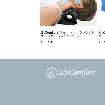
:
MyComfort 首枕 ネックリラックスピ
My
ロー 〜ストレッチモデル〜
ロー
通
¥3,980
通
¥3,
常
常
価
価
格
格