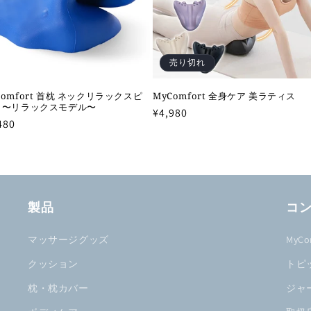
売り切れ
Comfort 首枕 ネックリラックスピ
MyComfort 全身ケア 美ラティス
 〜リラックスモデル〜
通
¥4,980
480
常
価
格
製品
コ
マッサージグッズ
MyC
クッション
トピ
枕・枕カバー
ジャ