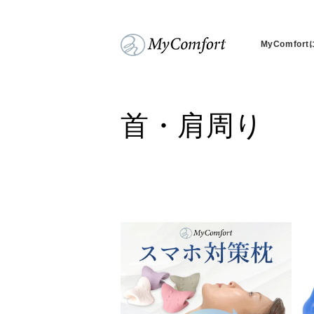
コンテンツに進む
MyComfor
コ
首・肩周り
レ
ク
シ
ョ
ン