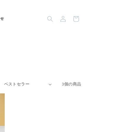
ロ
カ
グ
ー
わせ
イ
ト
ン
3個の商品