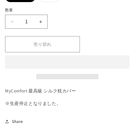
リ
リ
エ
エ
ー
ー
数量
シ
シ
ョ
ョ
ン
ン
MyComfort
MyComfort
は
は
売
売
最
最
り
り
高
高
切
切
れ
れ
売り切れ
級
級
て
て
い
い
シ
シ
る
る
か
か
ル
ル
販
販
ク
ク
売
売
で
で
枕
枕
き
き
ま
ま
カ
カ
せ
せ
バ
バ
ん
ん
MyComfort 最高級 シルク枕カバー
ー
ー
の
の
※生産停止となりました。
数
数
量
量
Share
を
を
減
増