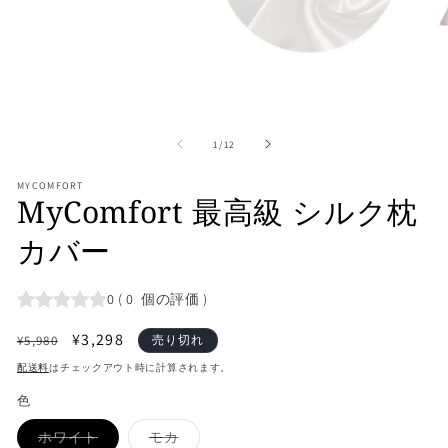
モ
モ
ー
ー
の
1
/
12
ダ
ダ
ル
ル
で
MYCOMFORT
で
MyComfort 最高級 シルク枕
メ
メ
デ
デ
カバー
ィ
ィ
ア
ア
(1)
(2
を
を
0
(
0
個の評価
)
開
開
く
く
通
セ
¥3,298
¥5,980
売り切れ
常
ー
配送料
はチェックアウト時に計算されます。
価
ル
色
格
価
格
バ
バ
ホワイト
モカ