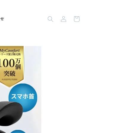
ロ
カ
グ
ー
わせ
イ
ト
ン