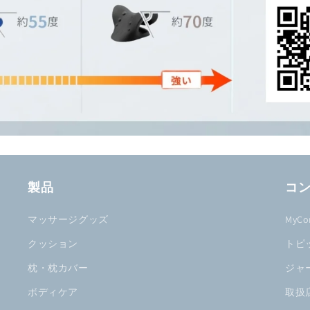
製品
コ
マッサージグッズ
MyC
クッション
トピ
枕・枕カバー
ジャ
ボディケア
取扱