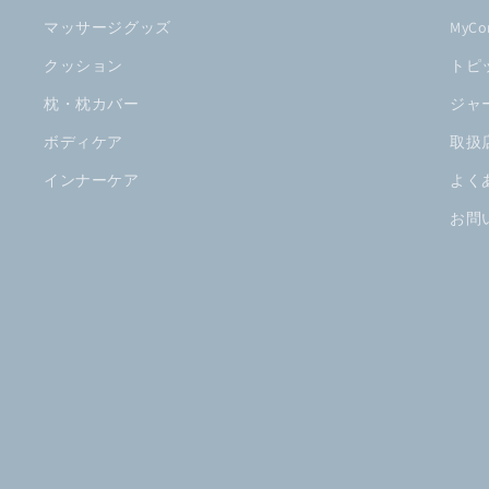
マッサージグッズ
MyC
クッション
トピ
枕・枕カバー
ジャ
ボディケア
取扱
インナーケア
よく
お問