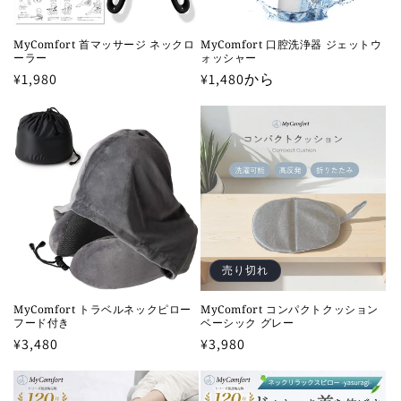
MyComfort 首マッサージ ネックロ
MyComfort 口腔洗浄器 ジェットウ
ーラー
ォッシャー
通
¥1,980
通
¥1,480から
常
常
価
価
格
格
売り切れ
MyComfort トラベルネックピロー
MyComfort コンパクトクッション
フード付き
ベーシック グレー
通
¥3,480
通
¥3,980
常
常
価
価