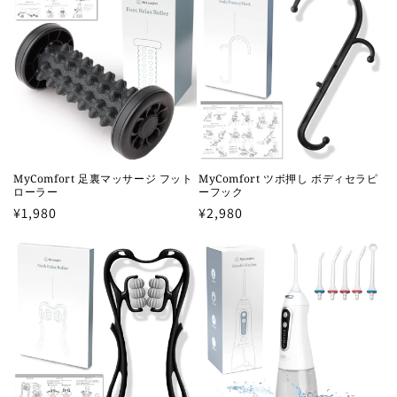
格
格
MyComfort 足裏マッサージ フット
MyComfort ツボ押し ボディセラピ
ローラー
ーフック
通
¥1,980
通
¥2,980
常
常
価
価
格
格