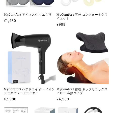
MyComfort アイマスク サエギリ
MyComfort 耳栓 コンフォートクワ
イエット
通
¥1,480
通
¥999
常
常
価
価
格
格
MyComfort ヘアドライヤー イオン
MyComfort 首枕 ネックリラックス
テックパワードライヤー
ピロー 温熱タイプ
通
¥2,980
通
¥4,980
常
常
価
価