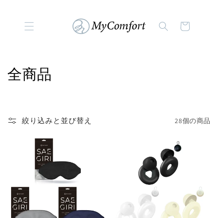
コンテンツに進む
カ
ー
ト
コ
全商品
レ
ク
絞り込みと並び替え
28個の商品
シ
ョ
ン
: