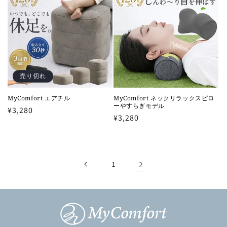
格
格
売り切れ
MyComfort エアチル
MyComfort ネックリラックスピロ
ーやすらぎモデル
通
¥3,280
通
¥3,280
常
常
価
価
格
格
1
2